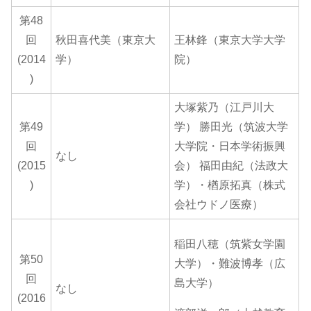
第48
回
秋田喜代美（東京大
王林鋒（東京大学大学
(2014
学）
院）
)
大塚紫乃（江戸川大
第49
学） 勝田光（筑波大学
回
大学院・日本学術振興
なし
(2015
会） 福田由紀（法政大
)
学）・楢原拓真（株式
会社ウドノ医療）
稲田八穂（筑紫女学園
第50
大学）・難波博孝（広
回
島大学）
なし
(2016