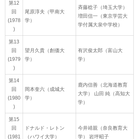
第12
斉藤稔子（埼玉大学）
回
尾原淳夫（甲南大
増田信一（東京学芸大
(1978
学）
学付属大泉中学校）
)
第13
回
望月久貴（創価大
有沢俊太郎（富山大
(1979
学）
学）
)
第14
鹿内信善（北海道教育
回
岡本奎六（成城大
大学） 山田 純（高知大
(1980
学）
学）
)
第15
回
ドナルド・レトン
今井靖親（奈良教育大
(1981
（ハワイ大学）
学） 岩坪昭子