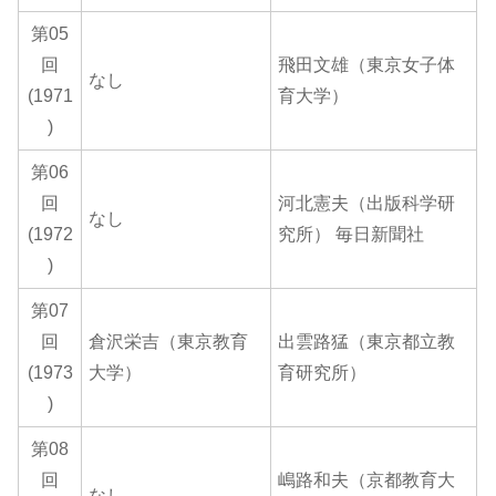
第05
回
飛田文雄（東京女子体
なし
(1971
育大学）
)
第06
回
河北憲夫（出版科学研
なし
(1972
究所） 毎日新聞社
)
第07
回
倉沢栄吉（東京教育
出雲路猛（東京都立教
(1973
大学）
育研究所）
)
第08
回
嶋路和夫（京都教育大
なし