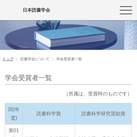
日本読書学会
トップ
読書学会について
学会受賞者一覧
学会受賞者一覧
（所属は、受賞時のものです）
回(年
読書科学賞
読書科学研究奨励賞
度)
第01