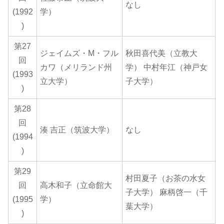
なし
(1992
学）
)
第27
ジェイムズ・M・フル
秋田喜代美（立教大
回
カワ（メリランド州
学） 中村年江（神戸女
(1993
立大学）
子大学）
)
第28
回
湊 吉正（筑波大学）
なし
(1994
)
第29
村田夏子（お茶の水女
回
高木和子（立命館大
子大学） 麻柄啓一（千
(1995
学）
葉大学）
)