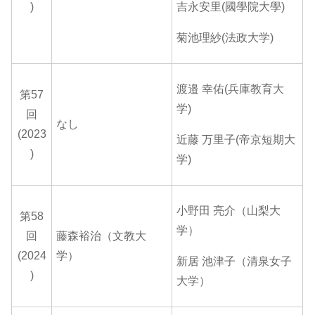
)
吉永安里(國學院大學)
菊池理紗(法政大学)
渡邉 幸佑(兵庫教育大
第57
学)
回
なし
(2023
近藤 万里子(帝京短期大
)
学)
小野田 亮介（山梨大
第58
学）
回
藤森裕治（文教大
(2024
学）
新居 池津子（清泉女子
)
大学）