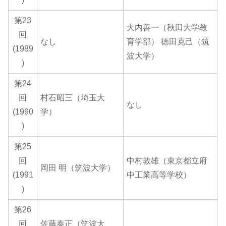
第23
大内善一（秋田大学教
回
なし
育学部） 徳田克己（筑
(1989
波大学）
)
第24
回
村石昭三（埼玉大
なし
(1990
学）
)
第25
回
中村敦雄（東京都立府
岡田 明（筑波大学）
(1991
中工業高等学校）
)
第26
回
佐藤泰正（筑波大