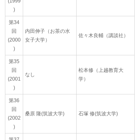
(1999
)
第34
回
内田伸子（お茶の水
佐々木良輔（講談社）
(2000
女子大学）
)
第35
回
松本修（上越教育大
なし
(2001
学）
)
第36
回
桑原 隆(筑波大学)
石塚 修(筑波大学)
(2002
)
第37