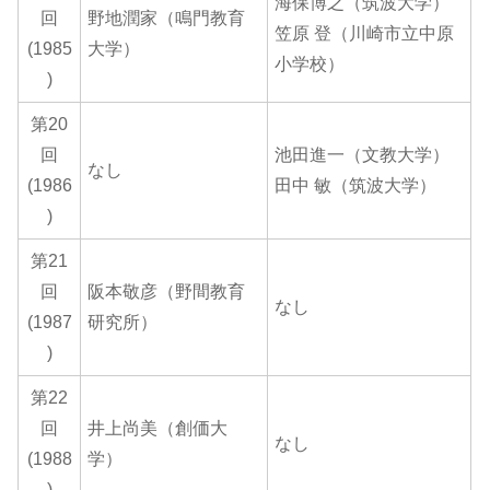
海保博之（筑波大学）
回
野地潤家（鳴門教育
笠原 登（川崎市立中原
(1985
大学）
小学校）
)
第20
回
池田進一（文教大学）
なし
(1986
田中 敏（筑波大学）
)
第21
回
阪本敬彦（野間教育
なし
(1987
研究所）
)
第22
回
井上尚美（創価大
なし
(1988
学）
)