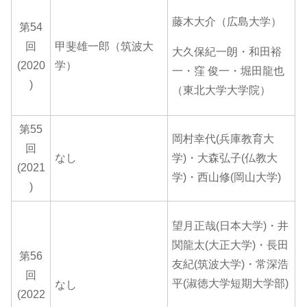
藤木大介（広島大学）
第54
回
甲斐雄一郎（筑波大
大久保紀一朗・和田裕
(2020
学）
一・窪 俊一・堀田龍也
)
（東北大学大学院）
第55
岡村幸代(兵庫教育大
回
なし
学)・大森弘子(仏教大
(2021
学)・西山修(岡山大学)
)
望月正哉(日本大学)・井
関龍太(大正大学)・長田
第56
友紀(筑波大学)・常深浩
回
平(淑徳大学短期大学部)
なし
(2022