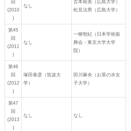
回
古本裕美（広島大学）
なし
(2010
松見法男（広島大学）
)
第45
一柳智紀（日本学術振
回
なし
興会・東京大学大学
(2011
院）
)
第46
回
塚田泰彦（筑波大
田川麻央（お茶の水女
(2012
学）
子大学）
)
第47
回
なし
なし
(2013
)