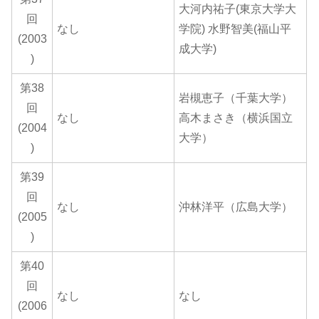
大河内祐子(東京大学大
回
なし
学院) 水野智美(福山平
(2003
成大学)
)
第38
岩槻恵子（千葉大学）
回
なし
高木まさき（横浜国立
(2004
大学）
)
第39
回
なし
沖林洋平（広島大学）
(2005
)
第40
回
なし
なし
(2006