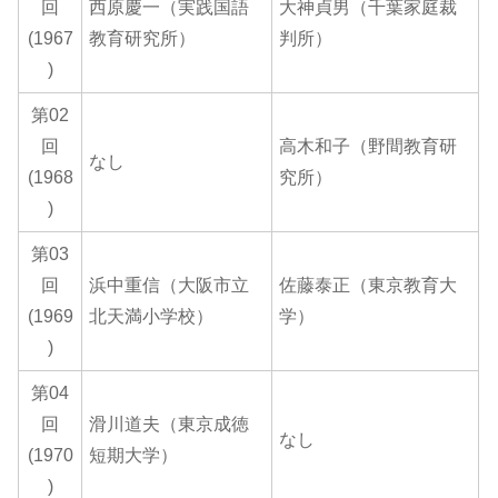
回
西原慶一（実践国語
大神貞男（千葉家庭裁
(1967
教育研究所）
判所）
)
第02
回
高木和子（野間教育研
なし
(1968
究所）
)
第03
回
浜中重信（大阪市立
佐藤泰正（東京教育大
(1969
北天満小学校）
学）
)
第04
回
滑川道夫（東京成徳
なし
(1970
短期大学）
)