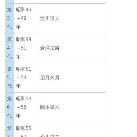
第
昭和46
3
～49
滑川道夫
代
年
第
昭和49
4
～51
倉澤栄吉
代
年
第
昭和51
5
～53
望月久貴
代
年
第
昭和53
6
～55
岡本奎六
代
年
第
昭和55
7
～57
滑川道夫