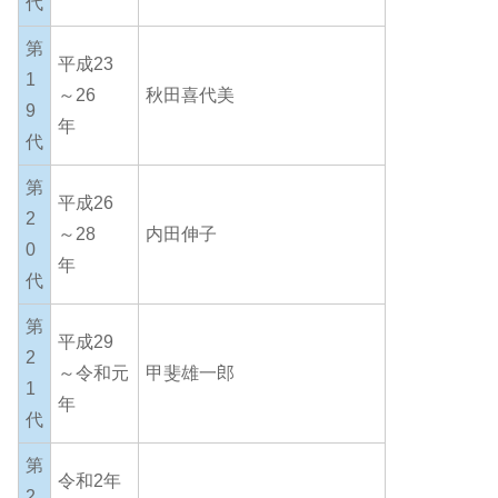
代
第
平成23
1
～26
秋田喜代美
9
年
代
第
平成26
2
～28
内田伸子
0
年
代
第
平成29
2
～令和元
甲斐雄一郎
1
年
代
第
令和2年
2