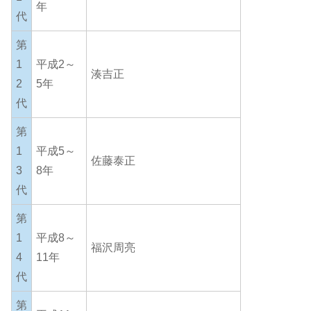
年
代
第
1
平成2～
湊吉正
2
5年
代
第
1
平成5～
佐藤泰正
3
8年
代
第
1
平成8～
福沢周亮
4
11年
代
第