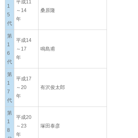
平成11
1
～14
桑原隆
5
年
代
第
平成14
1
～17
鳴島甫
6
年
代
第
平成17
1
～20
有沢俊太郎
7
年
代
第
平成20
1
～23
塚田泰彦
8
年