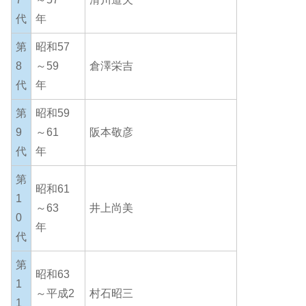
代
年
第
昭和57
8
～59
倉澤栄吉
代
年
第
昭和59
9
～61
阪本敬彦
代
年
第
昭和61
1
～63
井上尚美
0
年
代
第
昭和63
1
～平成2
村石昭三
1