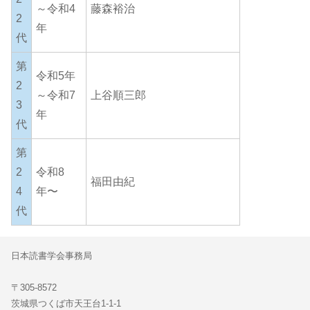
～令和4
藤森裕治
2
年
代
第
令和5年
2
～令和7
上谷順三郎
3
年
代
第
2
令和8
福田由紀
4
年〜
代
日本読書学会事務局
〒305-8572
茨城県つくば市天王台1-1-1