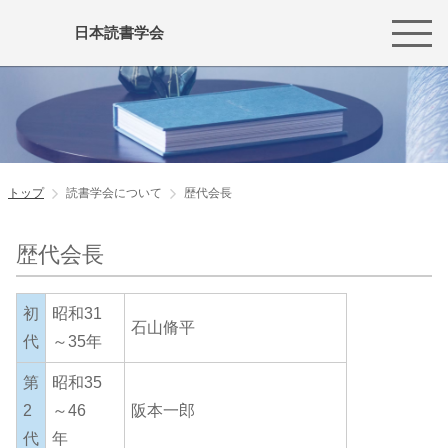
日本読書学会
トップ
読書学会について
歴代会長
歴代会長
初
昭和31
石山脩平
代
～35年
第
昭和35
2
～46
阪本一郎
代
年